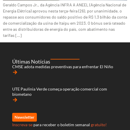
Geraldo Campos Jr., da Agência iNFRA A ANEEL (Agência Nacional de
Energia Elétrica) aprovou nesta terça-feira (26), por unanimidade, o
repasse aos consumidores do saldo positivo de R$ 1,3 bilhão da conta
de comercialização da usina de Itaipu em 2023. O bônus será rateado
entre as distribuidoras de energia do país, com abatimento nas
tarifas […]
Últimas Notícias
CMSE adota medidas preventivas para enfrentar El Niño
arrow_forward
UTE Paulínia Verde começa operação comercial com
biometano
arrow_forward
Newsletter
Inscreva-se
para receber o boletim semanal
gratuito!