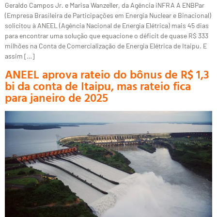
Geraldo Campos Jr. e Marisa Wanzeller, da Agência iNFRA A ENBPar
(Empresa Brasileira de Participações em Energia Nuclear e Binacional)
solicitou à ANEEL (Agência Nacional de Energia Elétrica) mais 45 dias
para encontrar uma solução que equacione o déficit de quase R$ 333
milhões na Conta de Comercialização de Energia Elétrica de Itaipu. E
assim […]
ANEEL aprova rateio do bônus de R$ 1,3
bi da conta de Itaipu, mas rateio fica
para janeiro de 2025