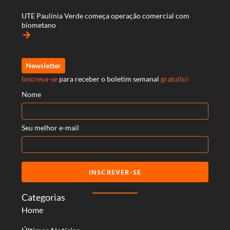
UTE Paulínia Verde começa operação comercial com
biometano
arrow_forward
Newsletter
Inscreva-se
para receber o boletim semanal
gratuito!
Nome
Seu melhor e-mail
INSCREVER-SE
Categorias
Home