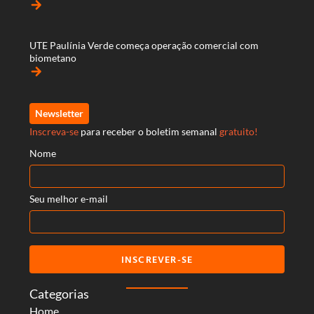
arrow_forward
UTE Paulínia Verde começa operação comercial com
biometano
arrow_forward
Newsletter
Inscreva-se
para receber o boletim semanal
gratuito!
Nome
Seu melhor e-mail
INSCREVER-SE
Categorias
Home