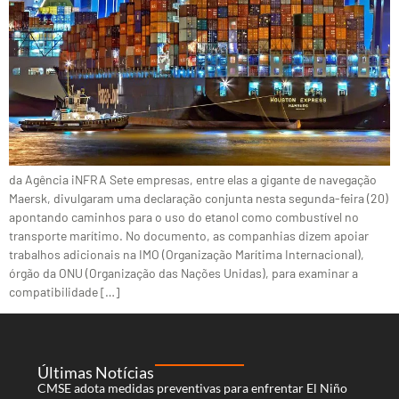
da Agência iNFRA Sete empresas, entre elas a gigante de navegação
Maersk, divulgaram uma declaração conjunta nesta segunda-feira (20)
apontando caminhos para o uso do etanol como combustível no
transporte marítimo. No documento, as companhias dizem apoiar
trabalhos adicionais na IMO (Organização Marítima Internacional),
órgão da ONU (Organização das Nações Unidas), para examinar a
compatibilidade […]
Últimas Notícias
CMSE adota medidas preventivas para enfrentar El Niño