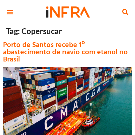
Tag:
Copersucar
Porto de Santos recebe 1º
abastecimento de navio com etanol no
Brasil