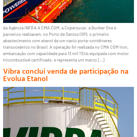
da Agência iNFRA A CMA CGM, a Copersucar, a Bunker One e
parceiros realizaram, no Porto de Santos (SP), o primeiro
abastecimento com etanol de um navio porta-contêineres
transoceânico no Brasil. A operação foi realizada no CMA CGM Iron,
embarcação com capacidade para 13 mil TEUs equipada com motor
tricombustível certificado, e representa um marco […]
Vibra conclui venda de participação na
Evolua Etanol