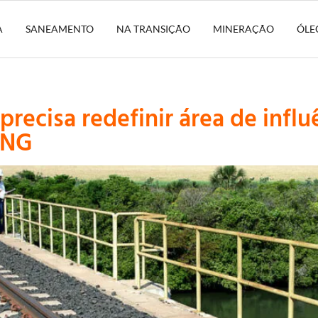
A
SANEAMENTO
NA TRANSIÇÃO
MINERAÇÃO
ÓLE
precisa redefinir área de influ
ONG