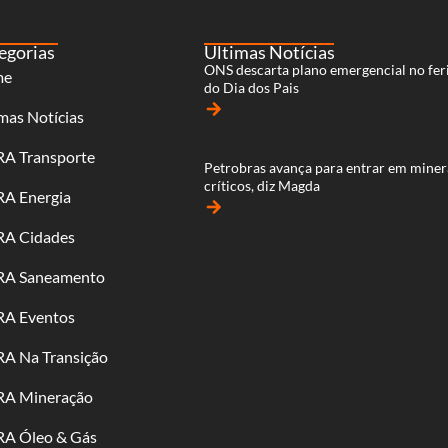
egorias
Últimas Notícias
ONS descarta plano emergencial no fer
me
do Dia dos Pais
arrow_forward
mas Notícias
RA Transporte
Petrobras avança para entrar em miner
críticos, diz Magda
RA Energia
arrow_forward
RA Cidades
RA Saneamento
RA Eventos
RA Na Transição
RA Mineração
RA Óleo & Gás