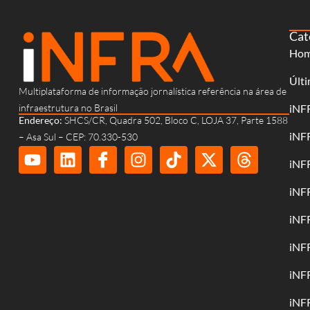
Cat
Ho
Últi
Multiplataforma de informação jornalística referência na área de
infraestrutura no Brasil
iNF
Endereço:
SHCS/CR, Quadra 502, Bloco C, LOJA 37, Parte 1588
iNF
– Asa Sul – CEP: 70.330-530
iNF
iNF
iNF
iNF
iNF
iNF