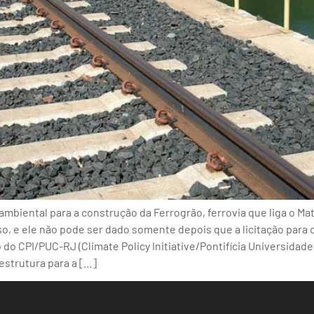
biental para a construção da Ferrogrão, ferrovia que liga o Mat
o, e ele não pode ser dado somente depois que a licitação para o 
do CPI/PUC-RJ (Climate Policy Initiative/Pontifícia Universidade
estrutura para a […]