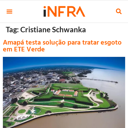
Tag:
Cristiane Schwanka
Amapá testa solução para tratar esgoto
em ETE Verde