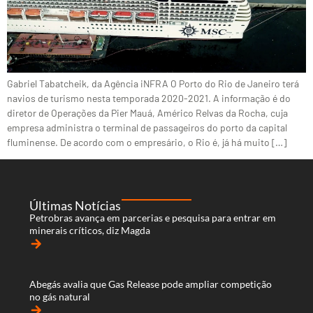
Gabriel Tabatcheik, da Agência iNFRA O Porto do Rio de Janeiro terá
navios de turismo nesta temporada 2020-2021. A informação é do
diretor de Operações da Pier Mauá, Américo Relvas da Rocha, cuja
empresa administra o terminal de passageiros do porto da capital
fluminense. De acordo com o empresário, o Rio é, já há muito […]
Últimas Notícias
Petrobras avança em parcerias e pesquisa para entrar em
minerais críticos, diz Magda
arrow_forward
Abegás avalia que Gas Release pode ampliar competição
no gás natural
arrow_forward