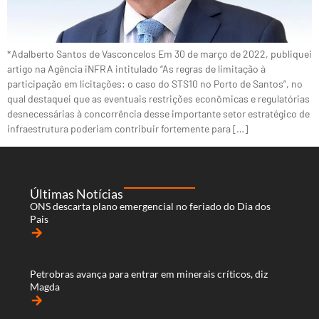
*Adalberto Santos de Vasconcelos Em 30 de março de 2022, publiquei
artigo na Agência iNFRA intitulado “As regras de limitação à
participação em licitações: o caso do STS10 no Porto de Santos”, no
qual destaquei que as eventuais restrições econômicas e regulatórias
desnecessárias à concorrência desse importante setor estratégico de
infraestrutura poderiam contribuir fortemente para […]
Últimas Notícias
ONS descarta plano emergencial no feriado do Dia dos
Pais
arrow_forward
Petrobras avança para entrar em minerais críticos, diz
Magda
arrow_forward