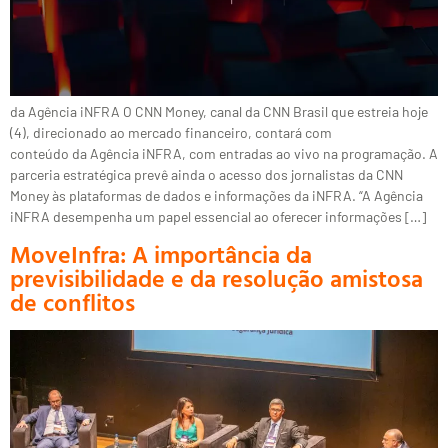
da Agência iNFRA O CNN Money, canal da CNN Brasil que estreia hoje
(4), direcionado ao mercado financeiro, contará com
conteúdo da Agência iNFRA, com entradas ao vivo na programação. A
parceria estratégica prevê ainda o acesso dos jornalistas da CNN
Money às plataformas de dados e informações da iNFRA. “A Agência
iNFRA desempenha um papel essencial ao oferecer informações […]
MoveInfra: A importância da
previsibilidade e da resolução amistosa
de conflitos