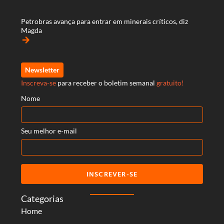
Petrobras avança para entrar em minerais críticos, diz
Magda
arrow_forward
Newsletter
Inscreva-se
para receber o boletim semanal
gratuito!
Nome
Seu melhor e-mail
INSCREVER-SE
Categorias
Home