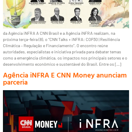
da Agência iNFRA A CNN Brasil e a Agência iNFRA realizam, na
próxima terça-feira (8), o “CNN Talks + iNFRA: COP30 | Resiliência
Climática – Regulação e Financiamento”. O encontro reúne
autoridades, especialistas e iniciativa privada para debater temas
como a emergência climática, os impactos nos principais setores e o
desenvolvimento econômico e sustentável do Brasil. Entre os […]
Agência iNFRA E CNN Money anunciam
parceria