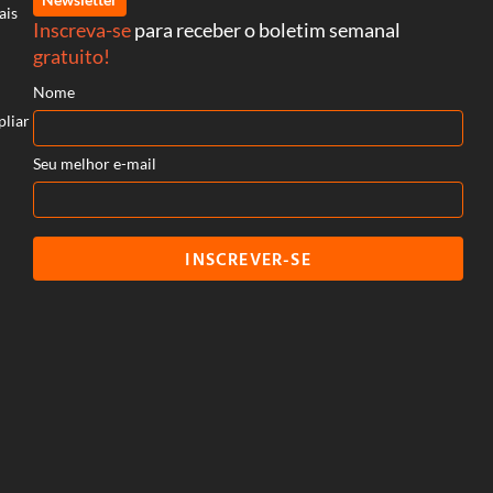
ais
Inscreva-se
para receber o boletim semanal
gratuito!
Nome
pliar
Seu melhor e-mail
INSCREVER-SE