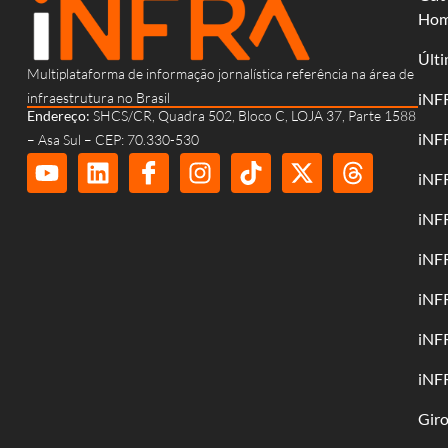
Ho
Últi
Multiplataforma de informação jornalística referência na área de
infraestrutura no Brasil
iNF
Endereço:
SHCS/CR, Quadra 502, Bloco C, LOJA 37, Parte 1588
iNF
– Asa Sul – CEP: 70.330-530
iNF
iNF
iNF
iNF
iNF
iNF
Gir