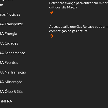
Petrobras avança para entrar em miner
me
críticos, diz Magda
arrow_forward
mas Notícias
RA Transporte
Abegás avalia que Gas Release pode am
competição no gás natural
RA Energia
arrow_forward
RA Cidades
RA Saneamento
RA Eventos
RA Na Transição
RA Mineração
RA Óleo & Gás
o iNFRA