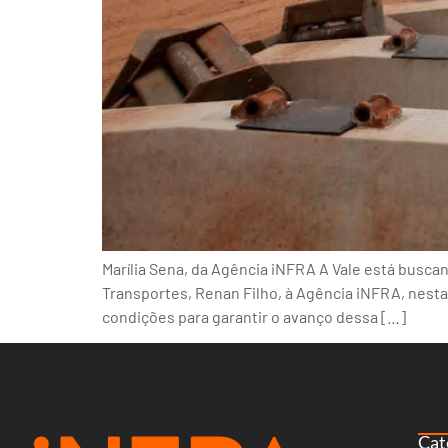
Marília Sena, da Agência iNFRA A Vale está buscan
Transportes, Renan Filho, à Agência iNFRA, nesta 
condições para garantir o avanço dessa […]
Cat