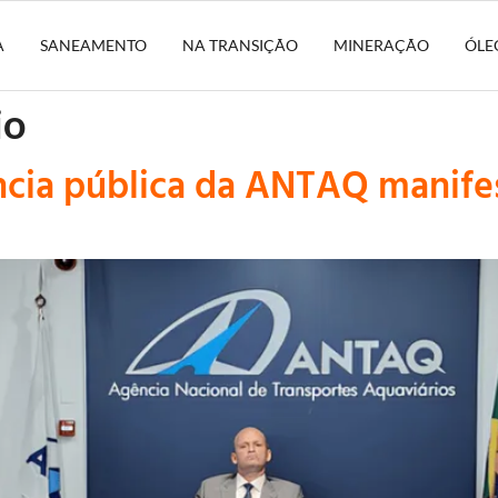
A
SANEAMENTO
NA TRANSIÇÃO
MINERAÇÃO
ÓLE
io
ência pública da ANTAQ mani