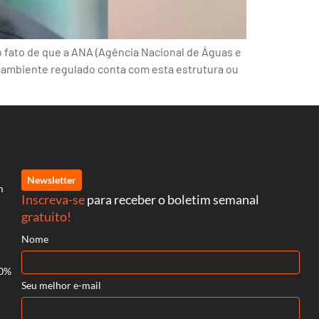
 fato de que a ANA (Agência Nacional de Águas e
o ambiente regulado conta com esta estrutura ou
Newsletter
m
Inscreva-se
para receber o boletim semanal
gratuito!
Nome
70%
Seu melhor e-mail