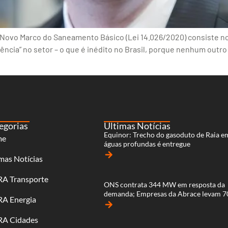
 Novo Marco do Saneamento Básico (Lei 14.026/2020) consiste no
ncia” no setor – o que é inédito no Brasil, porque nenhum outr
egorias
Últimas Notícias
Equinor: Trecho do gasoduto de Raia e
me
águas profundas é entregue
arrow_forward
mas Notícias
RA Transporte
ONS contrata 344 MW em resposta da
demanda; Empresas da Abrace levam 
RA Energia
arrow_forward
RA Cidades