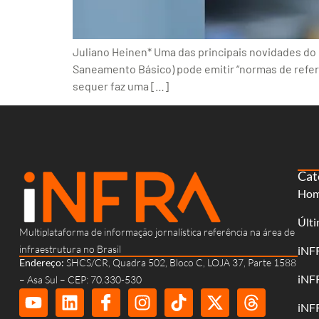
Juliano Heinen* Uma das principais novidades do
Saneamento Básico) pode emitir “normas de referê
sequer faz uma […]
Cat
Ho
Últi
Multiplataforma de informação jornalística referência na área de
infraestrutura no Brasil
iNF
Endereço:
SHCS/CR, Quadra 502, Bloco C, LOJA 37, Parte 1588
iNF
– Asa Sul – CEP: 70.330-530
iNF