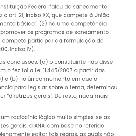
onstituição Federal falou do saneamento
 o art. 21, inciso XX, que compete à União
neamento básico”; (2) há uma competência
 promover os programas de saneamento
 SUS compete participar da formulação de
00, inciso IV).
uas conclusões: (a) o constituinte não disse
 o fez foi a Lei 11.445/2007 a partir das
20) e (b) no único momento em que o
ncia para legislar sobre o tema, determinou
 “diretrizes gerais”. De resto, nada mais
 um raciocínio lógico muito simples: se as
izes gerais, a ANA, com base no referido
plenamente editar tais regras, as quais não