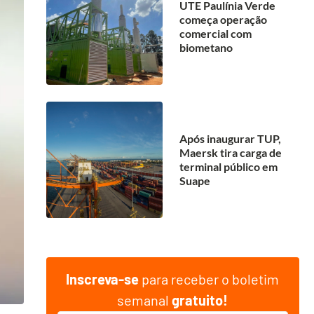
UTE Paulínia Verde
começa operação
comercial com
biometano
Após inaugurar TUP,
Maersk tira carga de
terminal público em
Suape
Inscreva-se
para receber o boletim
semanal
gratuito!