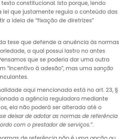
texto constitucional. Isto porque, lendo
 lei que justamente regula o conteúdo das
r a ideia de “fixação de diretrizes”
da tese que defende a anuência às normas
oriedade, a qual possui lastro no antes
. Pensamos que se poderia dar uma outra
a um “incentivo à adesão”, mas uma
sanção
nculantes.
nalidade aqui mencionada está no art. 23, §
elecionada a agência reguladora mediante
os, ela não poderá ser alterada até o
 se deixar de adotar as normas de referência
ordo com o prestador de serviços.
”.
 normas de referência não é uma opção ou