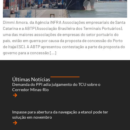
Dimmi Amora, da Agência iNFRA Associações empresariais de Santa
Catarina e a ABTP (Associação Brasileira dos Terminais Portuários),
uma das maiores associações de empresas do setor portuário do
país, estão em guerra por causa da proposta de concessão do Porto
de Itajaí (SC). A ABTP apresentou contestação a parte da proposta do
governo para a concessão […]
Últimas Notícias
Demanda do PPI adia julgamento do TCU sobre o
Corredor Minas-Rio
arrow_forward
Impasse para abertura da navegação a etanol pode ter
solução em novembro
arrow_forward