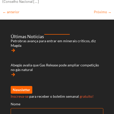
(Conselho Nacional […]
←
anterior
Próximo
→
Últimas Notícias
Petrobras avança para entrar em minerais críticos, diz
Magda
arrow_forward
Abegás avalia que Gas Release pode ampliar competição
no gás natural
arrow_forward
Newsletter
Inscreva-se
para receber o boletim semanal
gratuito!
Nome