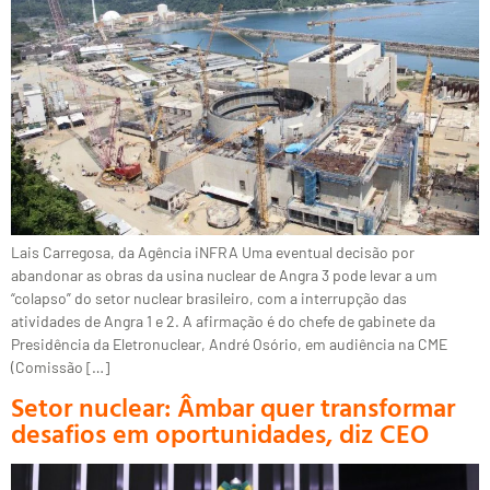
Lais Carregosa, da Agência iNFRA Uma eventual decisão por
abandonar as obras da usina nuclear de Angra 3 pode levar a um
“colapso” do setor nuclear brasileiro, com a interrupção das
atividades de Angra 1 e 2. A afirmação é do chefe de gabinete da
Presidência da Eletronuclear, André Osório, em audiência na CME
(Comissão […]
Setor nuclear: Âmbar quer transformar
desafios em oportunidades, diz CEO