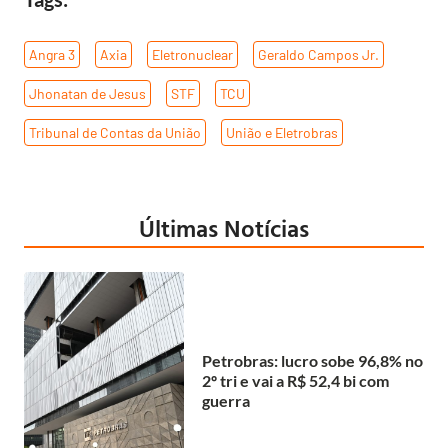
Angra 3
,
Axia
,
Eletronuclear
,
Geraldo Campos Jr.
,
Jhonatan de Jesus
,
STF
,
TCU
,
Tribunal de Contas da União
,
União e Eletrobras
Últimas Notícias
Petrobras: lucro sobe 96,8% no
2º tri e vai a R$ 52,4 bi com
guerra