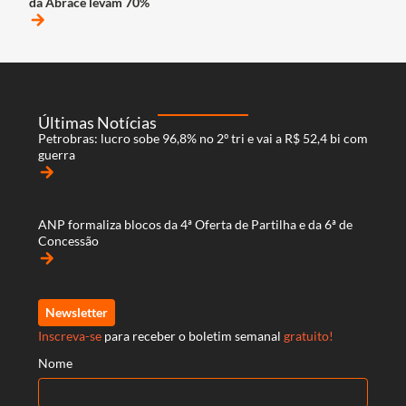
da Abrace levam 70%
arrow_forward
Últimas Notícias
Petrobras: lucro sobe 96,8% no 2º tri e vai a R$ 52,4 bi com
guerra
arrow_forward
ANP formaliza blocos da 4ª Oferta de Partilha e da 6ª de
Concessão
arrow_forward
Newsletter
Inscreva-se
para receber o boletim semanal
gratuito!
Nome