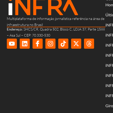
Ho
Últi
Multiplataforma de informação jornalística referência na área de
infraestrutura no Brasil
iNF
Endereço:
SHCS/CR, Quadra 502, Bloco C, LOJA 37, Parte 1588
iNF
– Asa Sul – CEP: 70.330-530
iNF
iNF
iNF
iNF
iNF
iNF
Gir