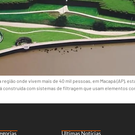
região onde vivem mais de 40 mil pessoas, em Macapá (AP), est
rá construída com sistemas de filtragem que usam elementos com
egorias
Últimas Notícias