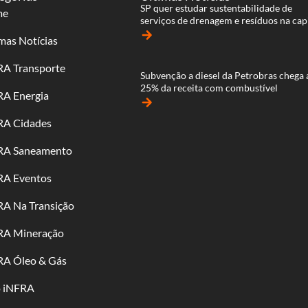
SP quer estudar sustentabilidade de
me
serviços de drenagem e resíduos na cap
arrow_forward
mas Notícias
RA Transporte
Subvenção a diesel da Petrobras chega 
25% da receita com combustível
RA Energia
arrow_forward
RA Cidades
RA Saneamento
RA Eventos
RA Na Transição
RA Mineração
RA Óleo & Gás
o iNFRA