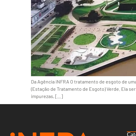
Da Agência iNFRA O tratamento de esgoto de uma 
(Estação de Tratamento de Esgoto) Verde. Ela se
impurezas, […]
Cat