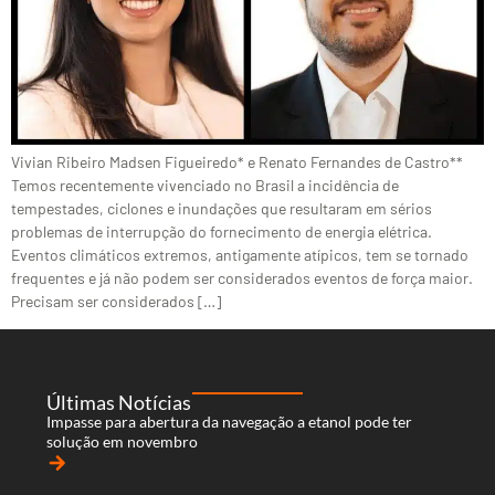
Vivian Ribeiro Madsen Figueiredo* e Renato Fernandes de Castro**
Temos recentemente vivenciado no Brasil a incidência de
tempestades, ciclones e inundações que resultaram em sérios
problemas de interrupção do fornecimento de energia elétrica.
Eventos climáticos extremos, antigamente atípicos, tem se tornado
frequentes e já não podem ser considerados eventos de força maior.
Precisam ser considerados […]
Últimas Notícias
Impasse para abertura da navegação a etanol pode ter
solução em novembro
arrow_forward