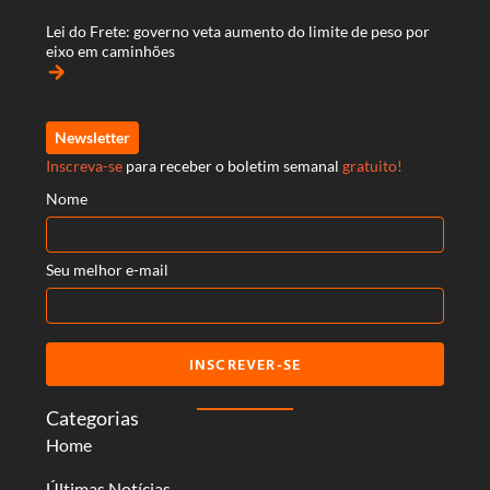
Lei do Frete: governo veta aumento do limite de peso por
eixo em caminhões
arrow_forward
Newsletter
Inscreva-se
para receber o boletim semanal
gratuito!
Nome
Seu melhor e-mail
INSCREVER-SE
Categorias
Home
Últimas Notícias