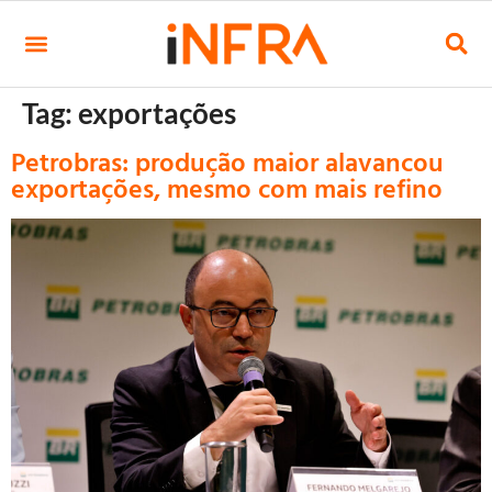
Tag:
exportações
Petrobras: produção maior alavancou
exportações, mesmo com mais refino