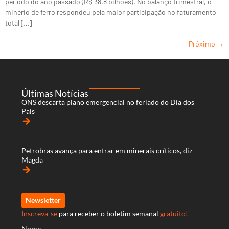
período do ano passado (R$ 38,8 bilhões). No balanço trimestral, o
minério de ferro respondeu pela maior participação no faturamento
total […]
Próximo
→
Últimas Notícias
ONS descarta plano emergencial no feriado do Dia dos
Pais
arrow_forward
Petrobras avança para entrar em minerais críticos, diz
Magda
arrow_forward
Newsletter
Inscreva-se
para receber o boletim semanal
gratuito!
Nome