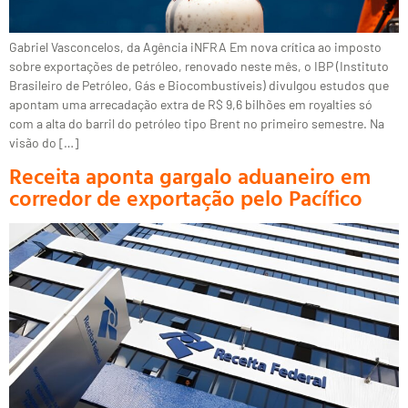
Gabriel Vasconcelos, da Agência iNFRA Em nova crítica ao imposto
sobre exportações de petróleo, renovado neste mês, o IBP (Instituto
Brasileiro de Petróleo, Gás e Biocombustíveis) divulgou estudos que
apontam uma arrecadação extra de R$ 9,6 bilhões em royalties só
com a alta do barril do petróleo tipo Brent no primeiro semestre. Na
visão do […]
Receita aponta gargalo aduaneiro em
corredor de exportação pelo Pacífico