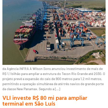
da Agência iNFRA A Wilson Sons anunciou investimento de mais de
R$ 1,1 bilhão para ampliar a estrutura do Tecon Rio Grande até 2030. O
projeto prevê a expansão do cais de 900 metros para 1,2 mil metros,
permitindo a operação simultânea de até três navios de grande porte
da classe New Panamax. Segundo a […]
VLI investe R$ 80 mi para ampliar
terminal em São Luís