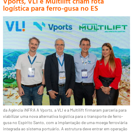
Vports, VLI e Multilift criam rota
logística para ferro-gusa no ES
da Agência iNFRA A Vports, a VLI e a Multilift firmaram parceria para
viabilizar uma nova alternativa logística para o transporte de ferro-
gusa no Espírito Santo, com a implantação de uma moega ferroviária
integrada ao sistema portuário. A estrutura deve entrar em operação