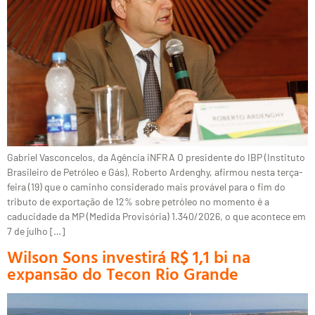
Gabriel Vasconcelos, da Agência iNFRA O presidente do IBP (Instituto
Brasileiro de Petróleo e Gás), Roberto Ardenghy, afirmou nesta terça-
feira (19) que o caminho considerado mais provável para o fim do
tributo de exportação de 12% sobre petróleo no momento é a
caducidade da MP (Medida Provisória) 1.340/2026, o que acontece em
7 de julho […]
Wilson Sons investirá R$ 1,1 bi na
expansão do Tecon Rio Grande