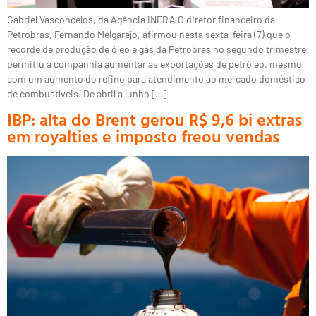
Gabriel Vasconcelos, da Agência iNFRA O diretor financeiro da
Petrobras, Fernando Melgarejo, afirmou nesta sexta-feira (7) que o
recorde de produção de óleo e gás da Petrobras no segundo trimestre
permitiu à companhia aumentar as exportações de petróleo, mesmo
com um aumento do refino para atendimento ao mercado doméstico
de combustíveis. De abril a junho […]
IBP: alta do Brent gerou R$ 9,6 bi extras
em royalties e imposto freou vendas