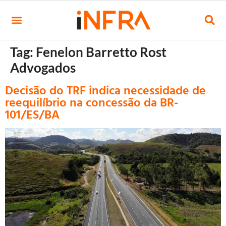
Tag:
Fenelon Barretto Rost
Advogados
Decisão do TRF indica necessidade de
reequilíbrio na concessão da BR-
101/ES/BA