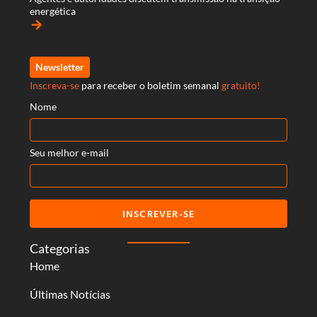
energética
arrow_forward
Newsletter
Inscreva-se
para receber o boletim semanal
gratuito!
Nome
Seu melhor e-mail
INSCREVER-SE
Categorias
Home
Últimas Notícias