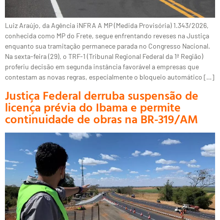
Luiz Araújo, da Agência iNFRA A MP (Medida Provisória) 1.343/2026,
conhecida como MP do Frete, segue enfrentando reveses na Justiça
enquanto sua tramitação permanece parada no Congresso Nacional.
Na sexta-feira (29), o TRF-1 (Tribunal Regional Federal da 1ª Região)
proferiu decisão em segunda instância favorável a empresas que
contestam as novas regras, especialmente o bloqueio automático […]
Justiça Federal derruba suspensão de
licença prévia do Ibama e permite
continuidade de obras na BR-319/AM