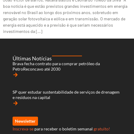
boa notícia é que estão previstos grandes investimentos em energia
renovável no Brasil ao longo dos próximos anos, sobretudo em
geração solar fotovoltaica e eólica e em transmissão. O mercado de
energia está aquecido e a previsão é que seriam necessários
investimentos da […]
Últimas Notícias
Brava fecha contrato para comprar petróleo da
PetroReconcavo até 2030
arrow_forward
SP quer estudar sustentabilidade de serviços de drenagem
e resíduos na capital
arrow_forward
Newsletter
Inscreva-se
para receber o boletim semanal
gratuito!