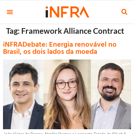
Tag:
Framework Alliance Contract
iNFRADebate: Energia renovável no
Brasil, os dois lados da moeda
João Victor de Barros, Natália Bastos e Leonardo Toledo da Silva* A