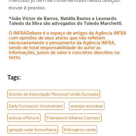
mercado já tem se movimentado nessa direção.
Inovar é preciso.
*João Victor de Barros, Natália Bastos e Leonardo
Toledo da Silva são advogados do Toledo Marchetti
.
O iNFRADebate é o espaço de artigos da Agência iNFRA
com opiniões de seus atores que não refletem
necessariamente o pensamento da Agência iNFRA,
sendo de total responsabilidade do autor as
informações, juízos de valor e conceitos descritos no
texto.
Tags:
Acordo de Associação Mercosul-União Europeia
,
Early Contractor Involvement
,
energia renovável
,
eólicas offshore
,
Framework Alliance Contract
,
geração solar fotovoltaica
,
hidrogênio verde
,