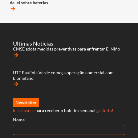
de lei sobre baterias
arrow_forward
Últimas Notícias
CMSE adota medidas preventivas para enfrentar El Niño
arrow_forward
UTE Paulínia Verde começa operação comercial com
biometano
arrow_forward
Newsletter
Inscreva-se
para receber o boletim semanal
gratuito!
Nome