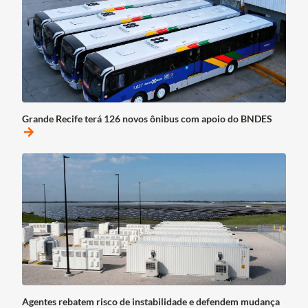
Grande Recife terá 126 novos ônibus com apoio do BNDES
arrow_forward
Agentes rebatem risco de instabilidade e defendem mudança