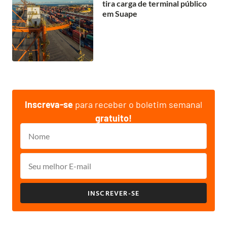
tira carga de terminal público
em Suape
Inscreva-se
para receber o boletim semanal
gratuito!
INSCREVER-SE