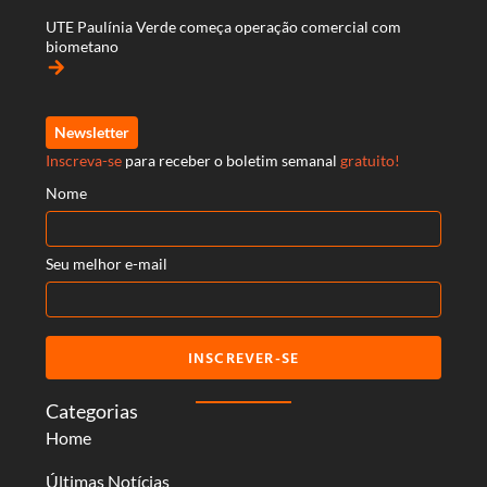
UTE Paulínia Verde começa operação comercial com
biometano
arrow_forward
Newsletter
Inscreva-se
para receber o boletim semanal
gratuito!
Nome
Seu melhor e-mail
INSCREVER-SE
Categorias
Home
Últimas Notícias