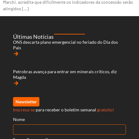
Marchi, acredita que dificilmente os indicadores da concessão serão
atingidos […]
Últimas Notícias
ONS descarta plano emergencial no feriado do Dia dos
Pais
arrow_forward
Petrobras avança para entrar em minerais críticos, diz
Magda
arrow_forward
Newsletter
Inscreva-se
para receber o boletim semanal
gratuito!
Nome