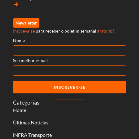
arrow_forward
Newsletter
Inscreva-se
para receber o boletim semanal
gratuito!
Nome
Seu melhor e-mail
INSCREVER-SE
Categorias
Home
Últimas Notícias
iNFRA Transporte