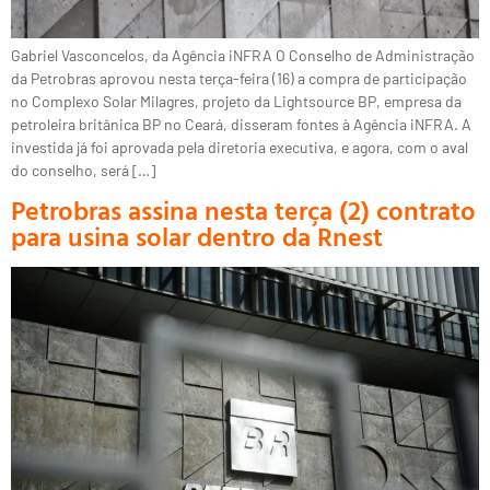
Gabriel Vasconcelos, da Agência iNFRA O Conselho de Administração
da Petrobras aprovou nesta terça-feira (16) a compra de participação
no Complexo Solar Milagres, projeto da Lightsource BP, empresa da
petroleira britânica BP no Ceará, disseram fontes à Agência iNFRA. A
investida já foi aprovada pela diretoria executiva, e agora, com o aval
do conselho, será […]
Petrobras assina nesta terça (2) contrato
para usina solar dentro da Rnest