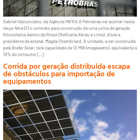
Gabriel Vasconcelos, da Agência iNFRA A Petrobras vai assinar nesta
terça-feira (2) o contrato para construção de uma usina de geração
fotovoltaica dentro da Rnest (Refinaria Abreu e Lima), disse a
presidente da estatal, Magda Chambriard. A unidade, a ser construída
pela Brafer Solar, terá capacidade de 12 MW (megawatts), equivalente a
10% do consumo […]
Corrida por geração distribuída escapa
de obstáculos para importação de
equipamentos