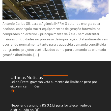
Antonio Carlos Sil, para a Agência iNFRA O setor de energia solar
nacional conseguiu trazer equipamentos de geração fotovoltaica
comprados no exterior – principalmente da Ásia – sem enfrentar
maiores dificuldades no processo de importação. O atendimento vem
ocorrendo normalmente tanto para a aquecida demanda constituída
por grandes projetos centralizados como para demanda da chamada
geração distribuída, […]
Últimas Notícias
Lei do Frete: governo veta aumento do limite de peso por
eixo em caminhões
arrow_forward
Neoenergia anuncia R$ 3,1 bi para fortalecer rede de
distribuição no DF