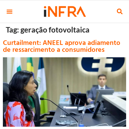
Tag:
geração fotovoltaica
Curtailment: ANEEL aprova adiamento
de ressarcimento a consumidores