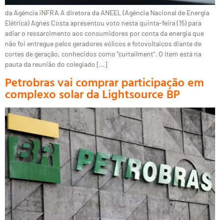
da Agência iNFRA A diretora da ANEEL (Agência Nacional de Energia
Elétrica) Agnes Costa apresentou voto nesta quinta-feira (15) para
adiar o ressarcimento aos consumidores por conta da energia que
não foi entregue pelos geradores eólicos e fotovoltaicos diante de
cortes de geração, conhecidos como “curtailment”. O item está na
pauta da reunião do colegiado […]
Petrobras vai comprar participação em
complexo solar da Lightsource BP