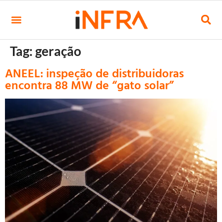
Tag:
geração
ANEEL: inspeção de distribuidoras
encontra 88 MW de “gato solar”