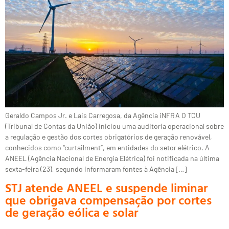
Geraldo Campos Jr. e Lais Carregosa, da Agência iNFRA O TCU
(Tribunal de Contas da União) iniciou uma auditoria operacional sobre
a regulação e gestão dos cortes obrigatórios de geração renovável,
conhecidos como “curtailment”, em entidades do setor elétrico. A
ANEEL (Agência Nacional de Energia Elétrica) foi notificada na última
sexta-feira (23), segundo informaram fontes à Agência […]
STJ atende ANEEL e suspende liminar
que obrigava compensação por cortes
de geração eólica e solar