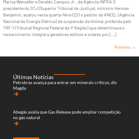
Marisa Wanzeller e Geraldo Campos Jr., da Agência iNFRA O
presidente do STJ (Superior Tribunal de Justiça), ministro Herman
Benjamin, acatou nesta quarta-feira (22) o pedido da ANEEL (Agência
Nacional de Energia Elétrica) de suspensão da liminar proferida pelo
TRF-1 (Tribunal Regional Federal da 1ª Região) que determinava o
ressarcimento integral a geradores eólicos e solares por […]
Próximo
→
Últimas Notícias
Petrobras avança para entrar em minerais críticos, diz
Magda
arrow_forward
Abegás avalia que Gas Release pode ampliar competição
no gás natural
arrow_forward