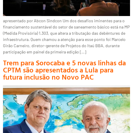
apresentado por Abcon Sindcon Um dos desafios iminentes para o
financiamento sustentável do setor de saneamento básico está na MP
(Medida Provisória) 1.303, que altera a tributação das debêntures de
infraestrutura. Quem chamou a atenção para esse ponto foi Marcelo
Girão Carneiro, diretor-gerente de Projetos do Itaú BBA, durante
participação em painel da primeira edição […]
Trem para Sorocaba e 5 novas linhas da
CPTM são apresentados a Lula para
futura inclusão no Novo PAC