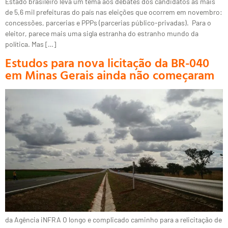
Estado brasileiro leva um tema aos debates dos candidatos às mais
de 5,6 mil prefeituras do país nas eleições que ocorrem em novembro:
concessões, parcerias e PPPs (parcerias público-privadas). Para o
eleitor, parece mais uma sigla estranha do estranho mundo da
política. Mas […]
Estudos para nova licitação da BR-040
em Minas Gerais ainda não começaram
da Agência iNFRA O longo e complicado caminho para a relicitação de