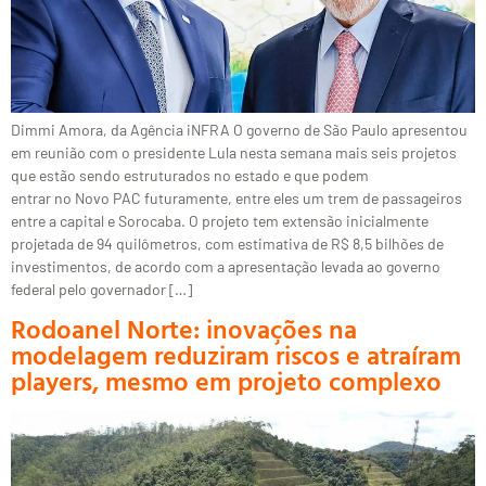
Dimmi Amora, da Agência iNFRA O governo de São Paulo apresentou
em reunião com o presidente Lula nesta semana mais seis projetos
que estão sendo estruturados no estado e que podem
entrar no Novo PAC futuramente, entre eles um trem de passageiros
entre a capital e Sorocaba. O projeto tem extensão inicialmente
projetada de 94 quilômetros, com estimativa de R$ 8,5 bilhões de
investimentos, de acordo com a apresentação levada ao governo
federal pelo governador […]
Rodoanel Norte: inovações na
modelagem reduziram riscos e atraíram
players, mesmo em projeto complexo