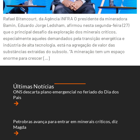
Rafael Bitencourt, da Agência iNFRA O presidente da mineradora
Bamin, Eduardo Jorge Ledsham, afirmou nesta segunda-feira (27)
que o principal desafio da exploração dos minerais críticos,
especialmente aqueles demandados pela transição energética e
indústria de alta tecnologia, está na agregação de valor das
substâncias extraídas do subsolo. “A mineração tem um espaço
enorme para crescer […]
Últimas Notícias
ONS descarta plano emergencial no feriado do Dia dos
Pais
arrow_forward
Petrobras avança para entrar em minerais críticos, diz
Magda
arrow_forward