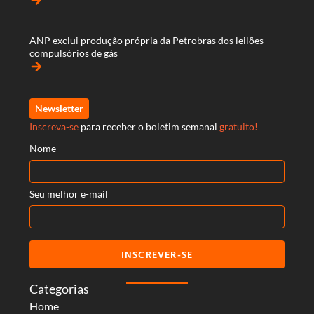
arrow_forward
ANP exclui produção própria da Petrobras dos leilões
compulsórios de gás
arrow_forward
Newsletter
Inscreva-se
para receber o boletim semanal
gratuito!
Nome
Seu melhor e-mail
INSCREVER-SE
Categorias
Home