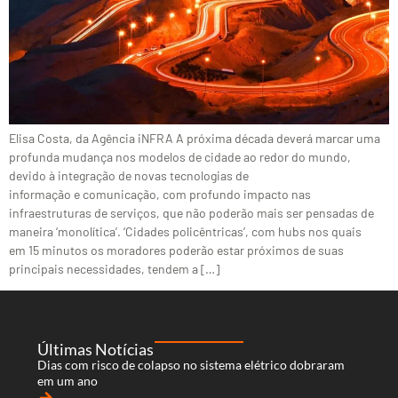
Elisa Costa, da Agência iNFRA A próxima década deverá marcar uma
profunda mudança nos modelos de cidade ao redor do mundo,
devido à integração de novas tecnologias de
informação e comunicação, com profundo impacto nas
infraestruturas de serviços, que não poderão mais ser pensadas de
maneira ‘monolítica’. ‘Cidades policêntricas’, com hubs nos quais
em 15 minutos os moradores poderão estar próximos de suas
principais necessidades, tendem a […]
Últimas Notícias
Dias com risco de colapso no sistema elétrico dobraram
em um ano