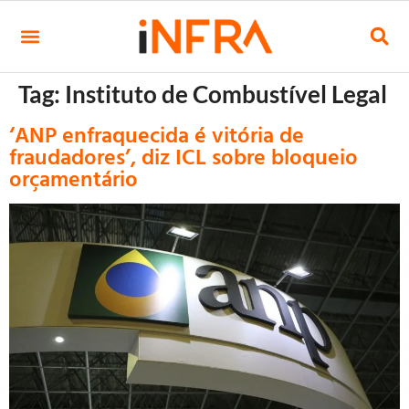
Tag:
Instituto de Combustível Legal
‘ANP enfraquecida é vitória de
fraudadores’, diz ICL sobre bloqueio
orçamentário