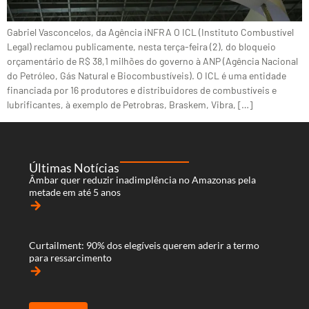
Gabriel Vasconcelos, da Agência iNFRA O ICL (Instituto Combustível
Legal) reclamou publicamente, nesta terça-feira (2), do bloqueio
orçamentário de R$ 38,1 milhões do governo à ANP (Agência Nacional
do Petróleo, Gás Natural e Biocombustíveis). O ICL é uma entidade
financiada por 16 produtores e distribuidores de combustíveis e
lubrificantes, à exemplo de Petrobras, Braskem, Vibra, […]
Últimas Notícias
Âmbar quer reduzir inadimplência no Amazonas pela
metade em até 5 anos
arrow_forward
Curtailment: 90% dos elegíveis querem aderir a termo
para ressarcimento
arrow_forward