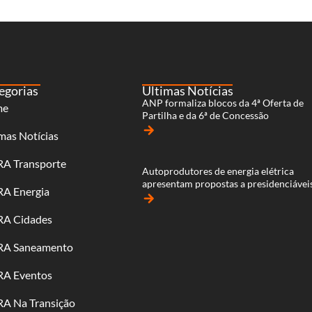
egorias
Últimas Notícias
ANP formaliza blocos da 4ª Oferta de
me
Partilha e da 6ª de Concessão
arrow_forward
mas Notícias
RA Transporte
Autoprodutores de energia elétrica
apresentam propostas a presidenciávei
RA Energia
arrow_forward
RA Cidades
RA Saneamento
RA Eventos
RA Na Transição