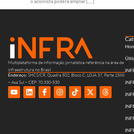
o acionista poderá ampliar […]
Cat
Ho
Últi
Multiplataforma de informação jornalística referência na área de
infraestrutura no Brasil
iNF
Endereço:
SHCS/CR, Quadra 502, Bloco C, LOJA 37, Parte 1588
iNF
– Asa Sul – CEP: 70.330-530
iNF
iNF
iNF
iNF