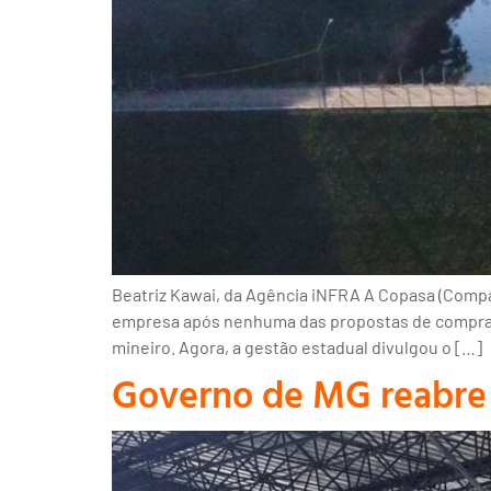
Beatriz Kawai, da Agência iNFRA A Copasa (Compan
empresa após nenhuma das propostas de compra d
mineiro. Agora, a gestão estadual divulgou o […]
Governo de MG reabre o