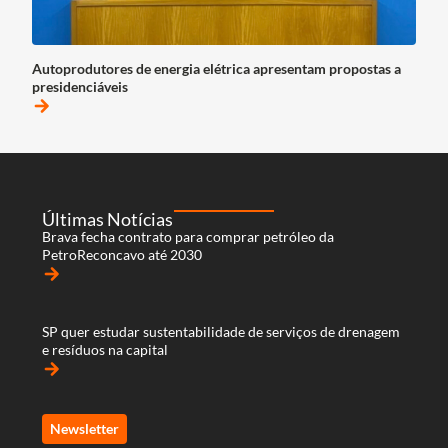
Autoprodutores de energia elétrica apresentam propostas a
presidenciáveis
arrow_forward
Últimas Notícias
Brava fecha contrato para comprar petróleo da
PetroReconcavo até 2030
arrow_forward
SP quer estudar sustentabilidade de serviços de drenagem
e resíduos na capital
arrow_forward
Newsletter