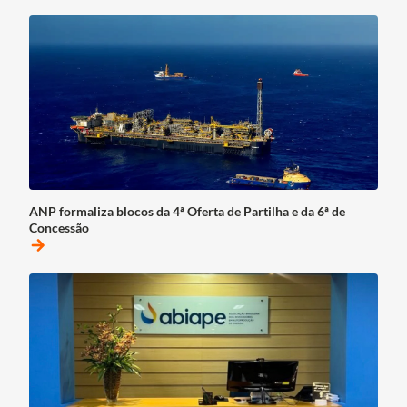
ANP formaliza blocos da 4ª Oferta de Partilha e da 6ª de
Concessão
arrow_forward