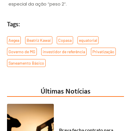
especial da ação “peso 2”.
Tags:
Aegea
,
Beatriz Kawai
,
Copasa
,
equatorial
,
Governo de MG
,
investidor de referência
,
Privatização
,
Saneamento Básico
Últimas Notícias
Brava fecha contrato para