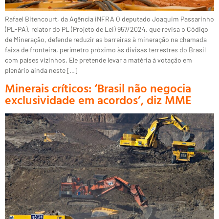
Rafael Bitencourt, da Agência iNFRA O deputado Joaquim Passarinho
(PL-PA), relator do PL (Projeto de Lei) 957/2024, que revisa o Código
de Mineração, defende reduzir as barreiras à mineração na chamada
faixa de fronteira, perímetro próximo às divisas terrestres do Brasil
com países vizinhos. Ele pretende levar a matéria à votação em
plenário ainda neste […]
Minerais críticos: ‘Brasil não negocia
exclusividade em acordos’, diz MME