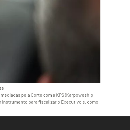
se
es mediadas pela Corte com a KPS (Karpoweship
m instrumento para fiscalizar o Executivo e, como