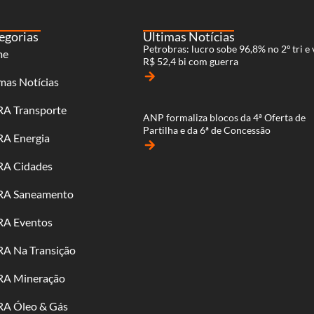
egorias
Últimas Notícias
Petrobras: lucro sobe 96,8% no 2º tri e 
me
R$ 52,4 bi com guerra
arrow_forward
mas Notícias
RA Transporte
ANP formaliza blocos da 4ª Oferta de
Partilha e da 6ª de Concessão
RA Energia
arrow_forward
RA Cidades
RA Saneamento
RA Eventos
RA Na Transição
RA Mineração
RA Óleo & Gás