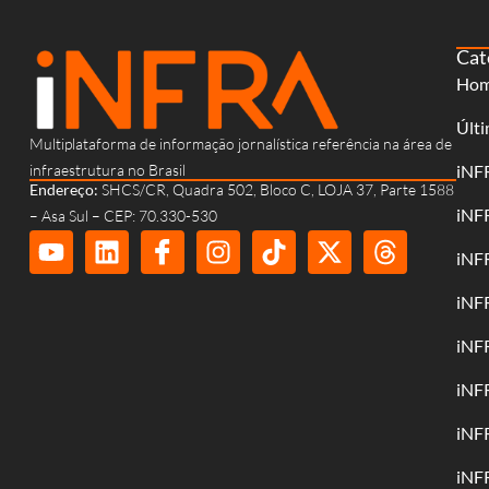
Cat
Ho
Últi
Multiplataforma de informação jornalística referência na área de
infraestrutura no Brasil
iNF
Endereço:
SHCS/CR, Quadra 502, Bloco C, LOJA 37, Parte 1588
iNF
– Asa Sul – CEP: 70.330-530
iNF
iNF
iNF
iNF
iNF
iNF