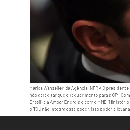
Marisa Wanzeller, da Agência iNFRA O presidente 
não acreditar que o requerimento para a CPI (Co
Brasil) e a Âmbar Energia e com o MME (Ministério
o TCU não integra esse poder, isso poderia levar 