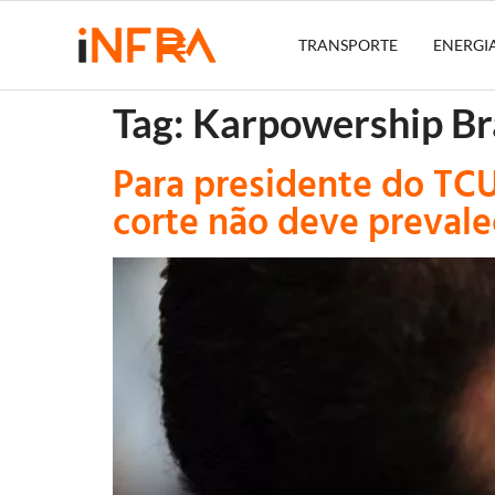
TRANSPORTE
ENERGI
Tag:
Karpowership Br
Para presidente do TCU
corte não deve prevale