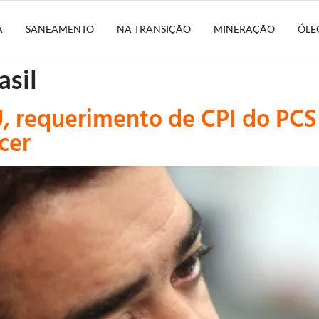
A
SANEAMENTO
NA TRANSIÇÃO
MINERAÇÃO
ÓLE
asil
, requerimento de CPI do PCS
cer