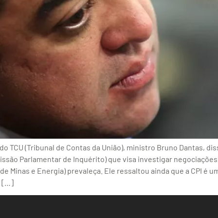
do TCU (Tribunal de Contas da União), ministro Bruno Dantas, dis
missão Parlamentar de Inquérito) que visa investigar negociaçõ
 de Minas e Energia) prevaleça. Ele ressaltou ainda que a CPI é u
a […]