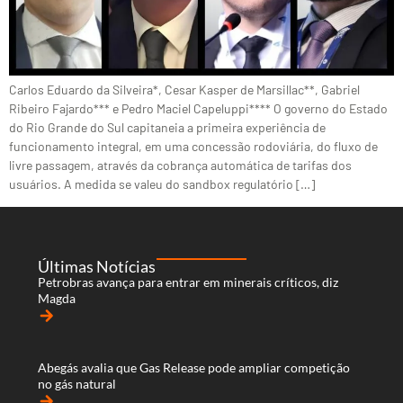
Carlos Eduardo da Silveira*, Cesar Kasper de Marsillac**, Gabriel
Ribeiro Fajardo*** e Pedro Maciel Capeluppi**** O governo do Estado
do Rio Grande do Sul capitaneia a primeira experiência de
funcionamento integral, em uma concessão rodoviária, do fluxo de
livre passagem, através da cobrança automática de tarifas dos
usuários. A medida se valeu do sandbox regulatório […]
Últimas Notícias
Petrobras avança para entrar em minerais críticos, diz
Magda
arrow_forward
Abegás avalia que Gas Release pode ampliar competição
no gás natural
arrow_forward