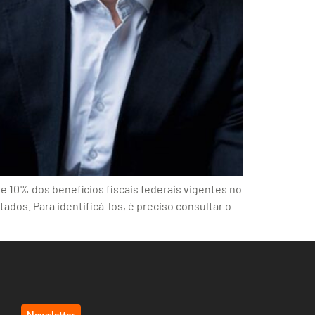
 10% dos benefícios fiscais federais vigentes no
tados. Para identificá-los, é preciso consultar o
Newsletter