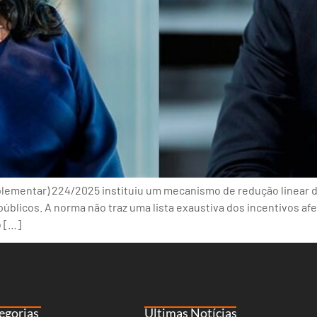
lementar) 224/2025 instituiu um mecanismo de redução linear de
públicos. A norma não traz uma lista exaustiva dos incentivos afe
o […]
egorias
Últimas Notícias