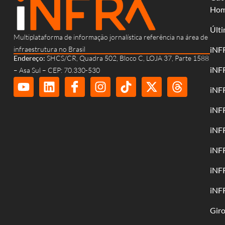
Ho
Últi
Multiplataforma de informação jornalística referência na área de
infraestrutura no Brasil
iNF
Endereço:
SHCS/CR, Quadra 502, Bloco C, LOJA 37, Parte 1588
iNF
– Asa Sul – CEP: 70.330-530
iNF
iNF
iNF
iNF
iNF
iNF
Gir