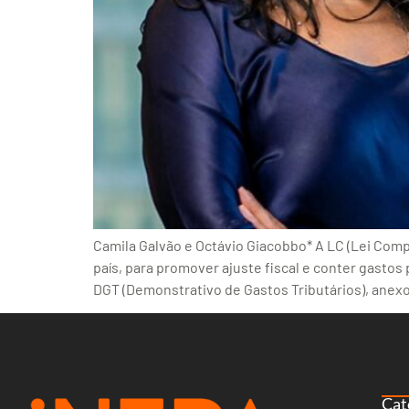
Camila Galvão e Octávio Giacobbo* A LC (Lei Comp
país, para promover ajuste fiscal e conter gastos 
DGT (Demonstrativo de Gastos Tributários), anex
Cat