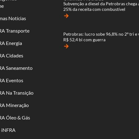
Subvenção a diesel da Petrobras chega 
me
25% da receita com combustível
arrow_forward
mas Notícias
RA Transporte
Petrobras: lucro sobe 96,8% no 2º tri e 
R$ 52,4 bi com guerra
RA Energia
arrow_forward
RA Cidades
RA Saneamento
RA Eventos
RA Na Transição
RA Mineração
RA Óleo & Gás
o iNFRA