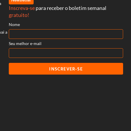
a
Inscreva-se
para receber o boletim semanal
gratuito!
Nome
vai a
Seu melhor e-mail
INSCREVER-SE