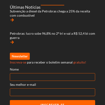
Últimas Notícias
Subvenção a diesel da Petrobras chega a 25% da receita
com combustível
arrow_forward
Petrobras: lucro sobe 96,8% no 2º tri e vai a R$ 52,4 bi com
guerra
arrow_forward
Newsletter
Inscreva-se
para receber o boletim semanal
gratuito!
Nome
Seu melhor e-mail
INSCREVER-SE