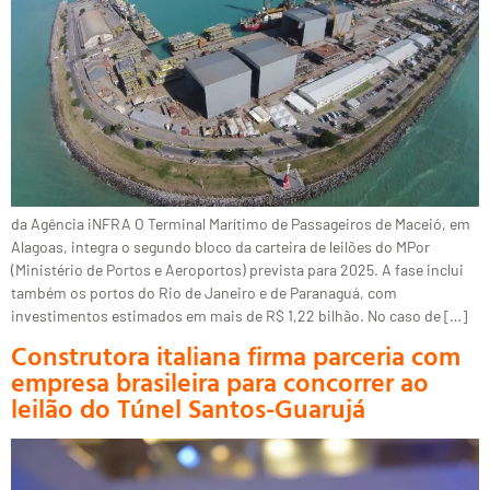
da Agência iNFRA O Terminal Marítimo de Passageiros de Maceió, em
Alagoas, integra o segundo bloco da carteira de leilões do MPor
(Ministério de Portos e Aeroportos) prevista para 2025. A fase inclui
também os portos do Rio de Janeiro e de Paranaguá, com
investimentos estimados em mais de R$ 1,22 bilhão. No caso de […]
Construtora italiana firma parceria com
empresa brasileira para concorrer ao
leilão do Túnel Santos-Guarujá