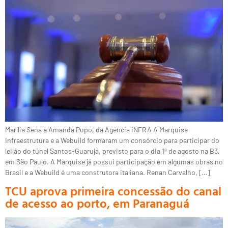
Marília Sena e Amanda Pupo, da Agência iNFRA A Marquise
Infraestrutura e a Webuild formaram um consórcio para participar do
leilão do túnel Santos-Guarujá, previsto para o dia 1º de agosto na B3,
em São Paulo. A Marquise já possui participação em algumas obras no
Brasil e a Webuild é uma construtora italiana. Renan Carvalho, […]
TCU aprova primeira concessão do canal
de acesso ao porto, em Paranaguá