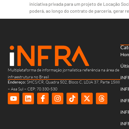
iniciativa privada para um projeto de Locação So
poderá, ao longo do contrato de parceria, gerar 
Cat
Ho
Últi
Multiplataforma de informação jornalística referência na área de
infraestrutura no Brasil
iNF
Endereço:
SHCS/CR, Quadra 502, Bloco C, LOJA 37, Parte 1588
iNF
– Asa Sul – CEP: 70.330-530
iNF
iNF
iNF