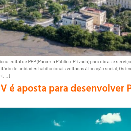
icou edital de PPP (Parceria Público-Privada) para obras e serviç
ário de unidades habitacionais voltadas à locação social. Os im
o […]
V é aposta para desenvolver P