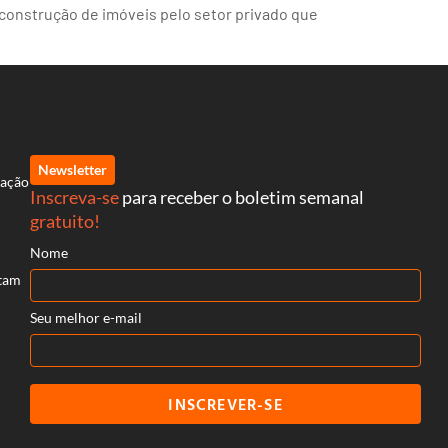
 construção de imóveis pelo setor privado que
Newsletter
uação
Inscreva-se
para receber o boletim semanal
gratuito!
Nome
itam
Seu melhor e-mail
INSCREVER-SE