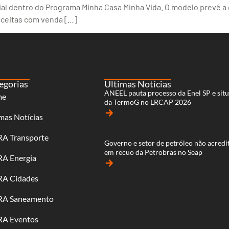
cial dentro do Programa Minha Casa Minha Vida. O modelo prevê a
receitas com venda […]
egorias
Últimas Notícias
ANEEL pauta processo da Enel SP e sit
me
da TermoG no LRCAP 2026
arrow_forward
mas Notícias
RA Transporte
Governo e setor de petróleo não acred
em recuo da Petrobras no Seap
RA Energia
arrow_forward
RA Cidades
RA Saneamento
RA Eventos