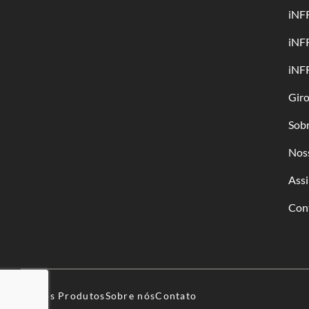
iNF
iNF
iNF
Gir
Sob
Nos
Assi
Con
Nossos Produtos
Sobre nós
Contato