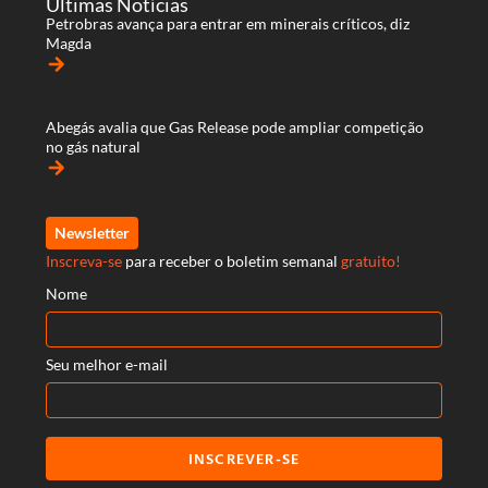
Últimas Notícias
Petrobras avança para entrar em minerais críticos, diz
Magda
arrow_forward
Abegás avalia que Gas Release pode ampliar competição
no gás natural
arrow_forward
Newsletter
Inscreva-se
para receber o boletim semanal
gratuito!
Nome
Seu melhor e-mail
INSCREVER-SE