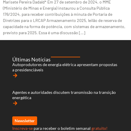
Marisete Pereira Dadald* Em 27 de setembro de 2024, o MME
(Ministério de Minas e Energia) instaurou a Consulta Pública
176/2024, para receber contribuições à minuta de Portaria de
Diretrizes para o LRCAP Armazenamento 2025, leilão de reserva de
capacidade na forma de potência, com sistemas de armazenamento,
previsto para 2025. Essa é uma discussão […]
Últimas Notícias
Autoprodutores de energia elétrica apresentam propostas
a presidenciáveis
arrow_forward
Agentes e autoridades discutem transmissão na transição
energética
arrow_forward
Newsletter
Inscreva-se
para receber o boletim semanal
gratuito!