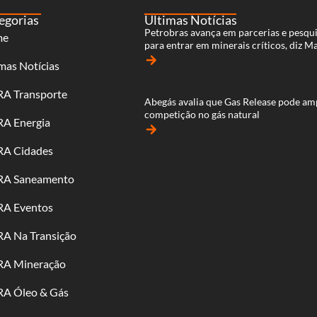
egorias
Últimas Notícias
Petrobras avança em parcerias e pesqu
me
para entrar em minerais críticos, diz M
arrow_forward
mas Notícias
RA Transporte
Abegás avalia que Gas Release pode am
competição no gás natural
RA Energia
arrow_forward
RA Cidades
RA Saneamento
RA Eventos
RA Na Transição
RA Mineração
RA Óleo & Gás