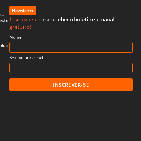
Newsletter
isa
Inscreva-se
para receber o boletim semanal
agda
gratuito!
Nome
pliar
Seu melhor e-mail
INSCREVER-SE