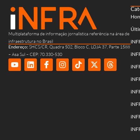
Cat
Ho
Últi
Multiplataforma de informação jornalística referência na área de
infraestrutura no Brasil
iNF
Endereço:
SHCS/CR, Quadra 502, Bloco C, LOJA 37, Parte 1588
iNF
– Asa Sul – CEP: 70.330-530
iNF
iNF
iNF
iNF
iNF
iNF