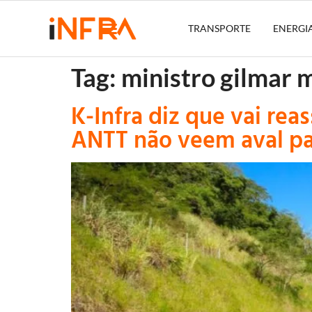
TRANSPORTE
ENERGI
Tag:
ministro gilmar 
K-Infra diz que vai re
ANTT não veem aval par