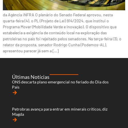
da Agência iNFRA O plenário do Senado Federal aprovou, nesta
quarta-feira (4), o PL (Projeto de Lei) 914/2024, que institui o
Programa Mover (Mobilidade Verde e Inovação). O dispositivo que
estabelecia a exigência de conteúdo local na exploração das
petroleiras no país foi rejeitado pelos senadores. Na terça-feira (3), o
relator da proposta, senador Rodrigo Cunha (Podemos-AL),
apresentou parecer já sem a […]
Últimas Notícias
ONS descarta plano emergencial no feriado do Dia dos
Pais
arrow_forward
Petrobras avança para entrar em minerais críticos, diz
Magda
arrow_forward