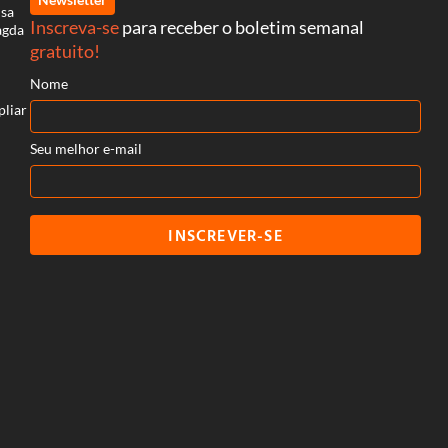
isa
Inscreva-se
para receber o boletim semanal
agda
gratuito!
Nome
pliar
Seu melhor e-mail
INSCREVER-SE