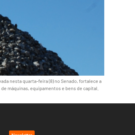
ada nesta quarta-feira (8) no Senado, fortalece a
a de máquinas, equipamentos e bens de capital.
Newsletter