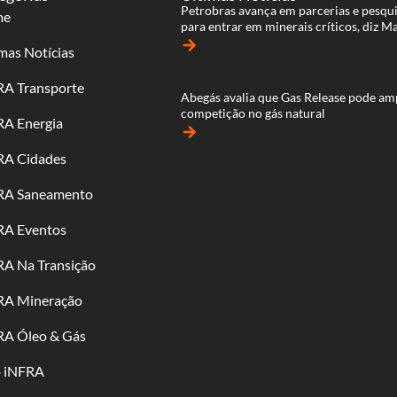
Petrobras avança em parcerias e pesqu
me
para entrar em minerais críticos, diz M
arrow_forward
mas Notícias
RA Transporte
Abegás avalia que Gas Release pode am
competição no gás natural
RA Energia
arrow_forward
RA Cidades
RA Saneamento
RA Eventos
RA Na Transição
RA Mineração
RA Óleo & Gás
o iNFRA