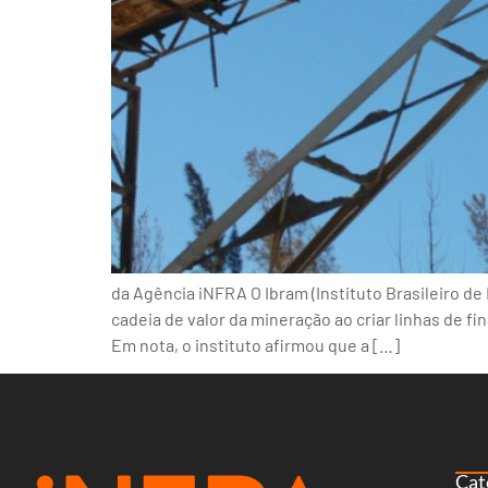
da Agência iNFRA O Ibram (Instituto Brasileiro de 
cadeia de valor da mineração ao criar linhas de 
Em nota, o instituto afirmou que a […]
Cat