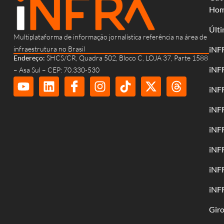
Ho
Últi
Multiplataforma de informação jornalística referência na área de
infraestrutura no Brasil
iNF
Endereço:
SHCS/CR, Quadra 502, Bloco C, LOJA 37, Parte 1588
iNF
– Asa Sul – CEP: 70.330-530
iNF
iNF
iNF
iNF
iNF
iNF
Gir