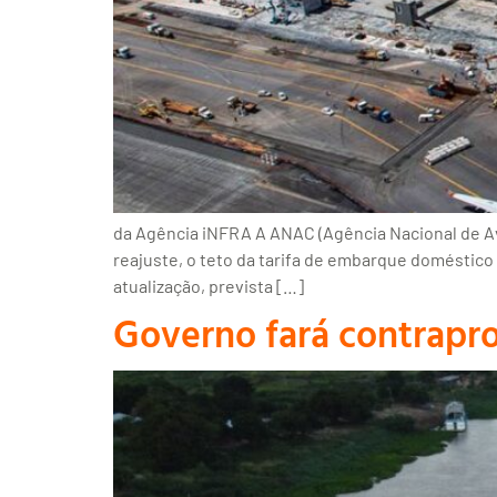
da Agência iNFRA A ANAC (Agência Nacional de Avia
reajuste, o teto da tarifa de embarque doméstico 
atualização, prevista […]
Governo fará contrapro