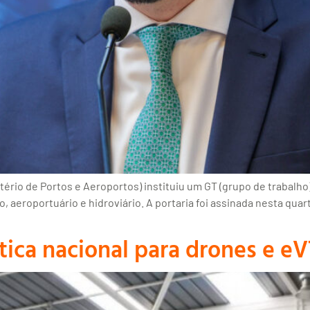
ério de Portos e Aeroportos) instituiu um GT (grupo de trabalho) 
 aeroportuário e hidroviário. A portaria foi assinada nesta quart
ítica nacional para drones e e