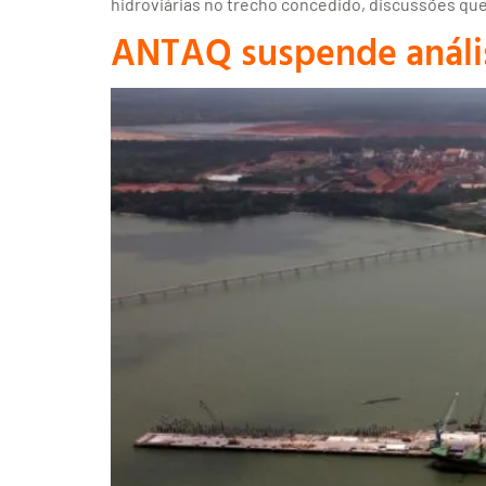
hidroviárias no trecho concedido, discussões qu
ANTAQ suspende anális