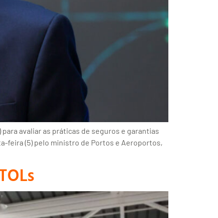
para avaliar as práticas de seguros e garantias
a-feira (5) pelo ministro de Portos e Aeroportos,
VTOLs