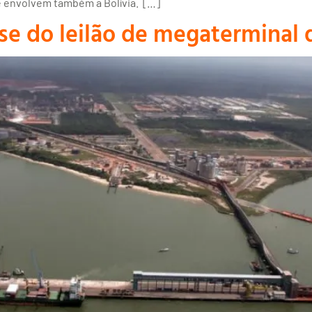
e envolvem também a Bolívia. […]
e do leilão de megaterminal d