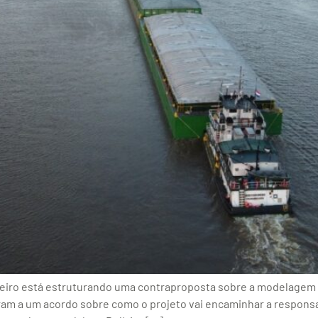
eiro está estruturando uma contraproposta sobre a modelagem d
ram a um acordo sobre como o projeto vai encaminhar a respons