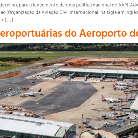
eral prepara o lançamento de uma política nacional de AAM (Adv
(Organização da Aviação Civil Internacional, na sigla em inglês)
em […]
aeroportuárias do Aeroporto de