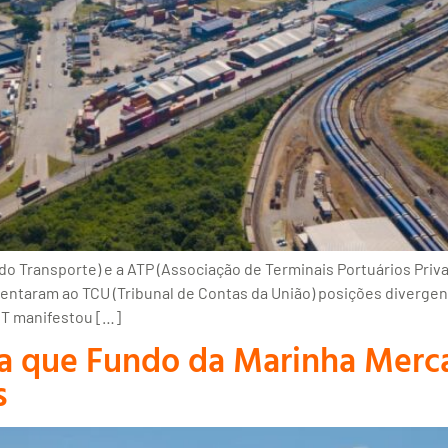
 Transporte) e a ATP (Associação de Terminais Portuários Priva
sentaram ao TCU (Tribunal de Contas da União) posições divergen
NT manifestou […]
ra que Fundo da Marinha Merca
s