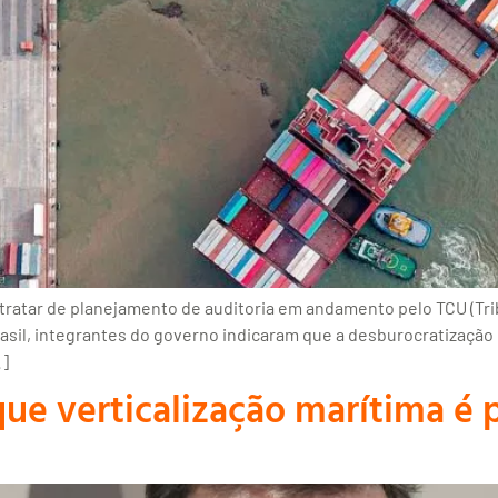
ratar de planejamento de auditoria em andamento pelo TCU (Tribu
rasil, integrantes do governo indicaram que a desburocratização
…]
que verticalização marítima é