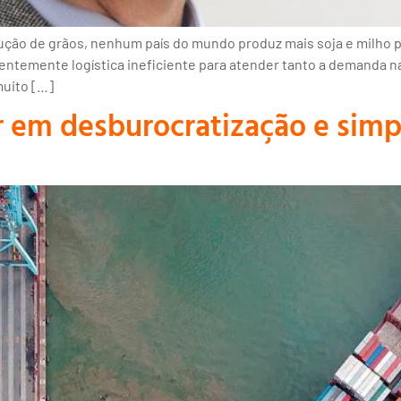
ução de grãos, nenhum país do mundo produz mais soja e milho 
entemente logística ineficiente para atender tanto a demanda na
muito […]
 em desburocratização e simpl