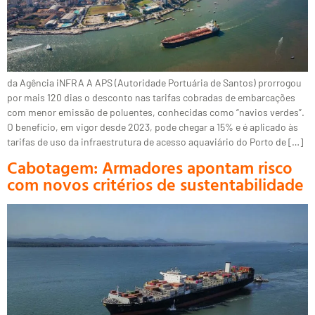
da Agência iNFRA A APS (Autoridade Portuária de Santos) prorrogou
por mais 120 dias o desconto nas tarifas cobradas de embarcações
com menor emissão de poluentes, conhecidas como “navios verdes”.
O benefício, em vigor desde 2023, pode chegar a 15% e é aplicado às
tarifas de uso da infraestrutura de acesso aquaviário do Porto de […]
Cabotagem: Armadores apontam risco
com novos critérios de sustentabilidade