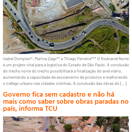
Izabel Dompieri*, Marina Zago** e Thiago Ferreira*** O Rodoanel Norte
é um projeto vital para a logística do Estado de São Paulo. A conclusão
do trecho norte do trecho possibilitará a finalização do anel viário,
aumentando a capacidade de escoamento de produtos e melhorando
o tráfego urbano nas cidades vizinhas. A conclusão das obras do […]
Governo fica sem cadastro e não há
mais como saber sobre obras paradas no
país, informa TCU