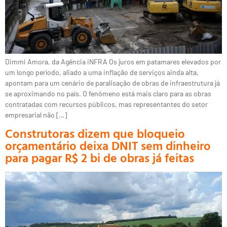
Dimmi Amora, da Agência iNFRA Os juros em patamares elevados por
um longo período, aliado a uma inflação de serviços ainda alta,
apontam para um cenário de paralisação de obras de infraestrutura já
se aproximando no país. O fenômeno está mais claro para as obras
contratadas com recursos públicos, mas representantes do setor
empresarial não […]
Construtoras dizem que bloqueio
orçamentário deixa DNIT sem dinheiro
para pagar R$ 2 bi de obras já feitas