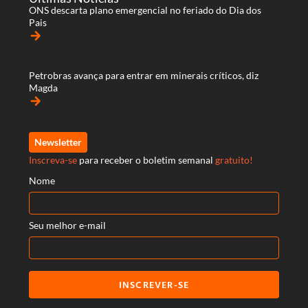
ONS descarta plano emergencial no feriado do Dia dos
Pais
arrow_forward
Petrobras avança para entrar em minerais críticos, diz
Magda
arrow_forward
Newsletter
Inscreva-se
para receber o boletim semanal
gratuito!
Nome
Seu melhor e-mail
INSCREVER-SE