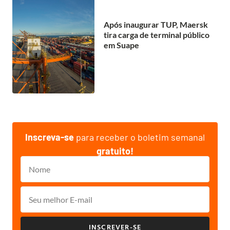
Após inaugurar TUP, Maersk
tira carga de terminal público
em Suape
Inscreva-se
para receber o boletim semanal
gratuito!
INSCREVER-SE