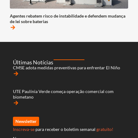
Agentes rebatem risco de instabilidade e defendem mudança
de lei sobre baterias
arrow_forward
Últimas Notícias
CMSE adota medidas preventivas para enfrentar El Niño
arrow_forward
UTE Paulínia Verde começa operação comercial com
biometano
arrow_forward
Newsletter
Inscreva-se
para receber o boletim semanal
gratuito!