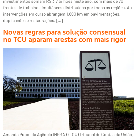
investimentos somam R$ 3,7 bilhões neste ano, com mais de 70
frentes de trabalho simultâneas distribuídas por todas as regiões. As
intervenções em curso abrangem 1.800 km em pavimentações,
duplicações e restaurações, […]
Novas regras para solução consensual
no TCU aparam arestas com mais rigor
Amanda Pupo, da Agência iNFRA O TCU (Tribunal de Contas da União)