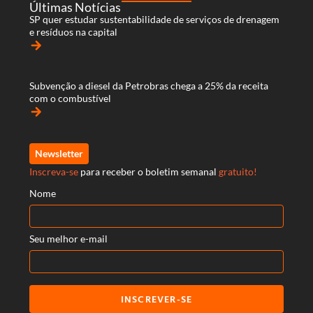
Últimas Notícias
SP quer estudar sustentabilidade de serviços de drenagem
e resíduos na capital
arrow_forward
Subvenção a diesel da Petrobras chega a 25% da receita
com o combustível
arrow_forward
Newsletter
Inscreva-se
para receber o boletim semanal
gratuito!
Nome
Seu melhor e-mail
INSCREVER-SE