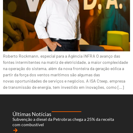
Roberto Rockmann, especial para a Agência iNFRA O avanço das
fontes intermitentes na matriz de eletricidade, a maior complexidade
na operação do sistema, além da nova fronteira da geração eólica a
partir da força dos ventos marítimos são algumas das
novas oportunidades de serviços e negócios. A ISA Cteep, empresa
de transmissão de energia, tem investido em inovações, como […]
Últimas Notícias
Subvenção a diesel da Petrobras chega a 25% da receita
com combustível
arrow_forward