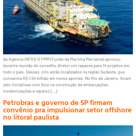
da Agência iNFRA O FMM (Fundo da Marinha Mercante) aprovou
durante reunião do conselho diretor um repasse para 14 projetos em
todo o país. Desses, oito estão localizados na região Sudeste, que
concentra R$ 1,54 bilhão em novos aportes. No Rio de Janeiro, foram
seis iniciativas com foco na construção de embarcações,
modernizações e reparos […]
Petrobras e governo de SP firmam
convênio pra impulsionar setor offshore
no litoral paulista