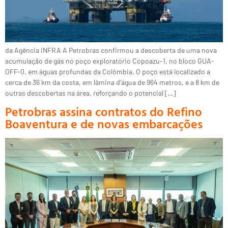
da Agência iNFRA A Petrobras confirmou a descoberta de uma nova
acumulação de gás no poço exploratório Copoazu-1, no bloco GUA-
OFF-0, em águas profundas da Colômbia. O poço está localizado a
cerca de 36 km da costa, em lâmina d’água de 964 metros, e a 8 km de
outras descobertas na área, reforçando o potencial […]
Petrobras assina contratos do Refino
Boaventura e de novas embarcações