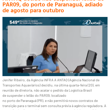
PAR09, do porto de Paranaguá, adiado
de agosto para outubro
Jenifer Ribeiro, da Agência iNFRA A ANTAQ (Agência Nacional de
Transportes Aquaviários) decidiu, na última quarta-feira (20), em
reunião de diretoria, não acatar o pedido da Logística Brasil
de suspender o leilão do PAR09, localizado
no porto de Paranaguá (PR), e não permitirá novos contratos de
transição para o terminal sem consulta prévia à agência reguladora. A