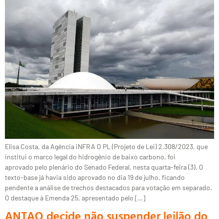
Elisa Costa, da Agência iNFRA O PL (Projeto de Lei) 2.308/2023, que
institui o marco legal do hidrogênio de baixo carbono, foi
aprovado pelo plenário do Senado Federal, nesta quarta-feira (3). O
texto-base já havia sido aprovado no dia 19 de julho, ficando
pendente a análise de trechos destacados para votação em separado.
O destaque à Emenda 25, apresentado pelo […]
ANTAQ decide não suspender leilão do