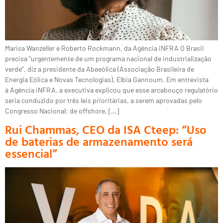
Marisa Wanzeller e Roberto Rockmann, da Agência iNFRA O Brasil
precisa “urgentemente de um programa nacional de industrialização
verde”, diz a presidente da Abeeólica (Associação Brasileira de
Energia Eólica e Novas Tecnologias), Elbia Gannoum. Em entrevista
à Agência iNFRA, a executiva explicou que esse arcabouço regulatório
seria conduzido por três leis prioritárias, a serem aprovadas pelo
Congresso Nacional: de offshore, […]
Rui Chammas, CEO da ISA Cteep: “Uso
de baterias de armazenamento será
essencial”