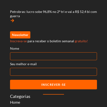
Petrobras: lucro sobe 96,8% no 2º tri e vai a R$ 52,4 bi com
guerra
arrow_forward
Newsletter
Inscreva-se
para receber o boletim semanal
gratuito!
Nome
Seu melhor e-mail
INSCREVER-SE
Categorias
Home