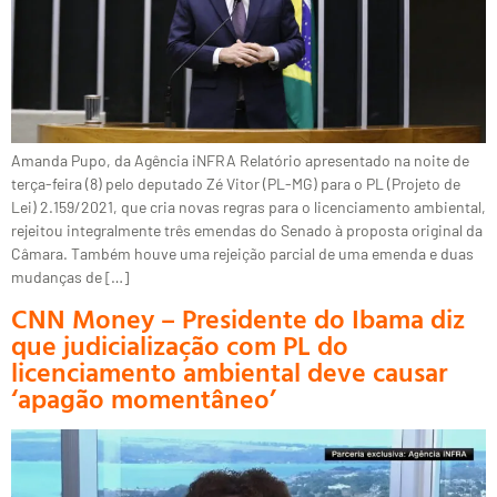
Amanda Pupo, da Agência iNFRA Relatório apresentado na noite de
terça-feira (8) pelo deputado Zé Vitor (PL-MG) para o PL (Projeto de
Lei) 2.159/2021, que cria novas regras para o licenciamento ambiental,
rejeitou integralmente três emendas do Senado à proposta original da
Câmara. Também houve uma rejeição parcial de uma emenda e duas
mudanças de […]
CNN Money – Presidente do Ibama diz
que judicialização com PL do
licenciamento ambiental deve causar
‘apagão momentâneo’