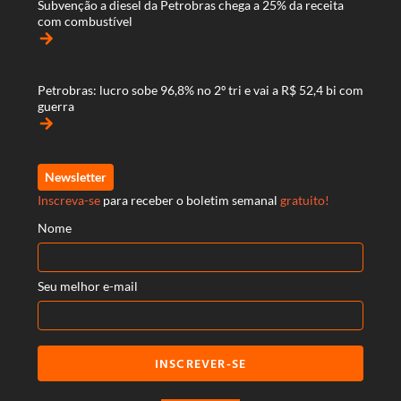
Subvenção a diesel da Petrobras chega a 25% da receita
com combustível
arrow_forward
Petrobras: lucro sobe 96,8% no 2º tri e vai a R$ 52,4 bi com
guerra
arrow_forward
Newsletter
Inscreva-se
para receber o boletim semanal
gratuito!
Nome
Seu melhor e-mail
INSCREVER-SE