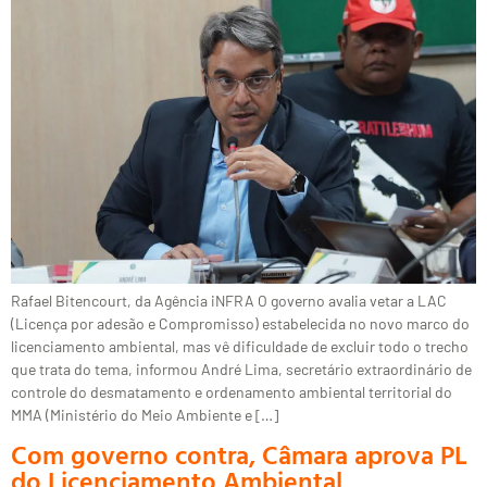
Rafael Bitencourt, da Agência iNFRA O governo avalia vetar a LAC
(Licença por adesão e Compromisso) estabelecida no novo marco do
licenciamento ambiental, mas vê dificuldade de excluir todo o trecho
que trata do tema, informou André Lima, secretário extraordinário de
controle do desmatamento e ordenamento ambiental territorial do
MMA (Ministério do Meio Ambiente e […]
Com governo contra, Câmara aprova PL
do Licenciamento Ambiental