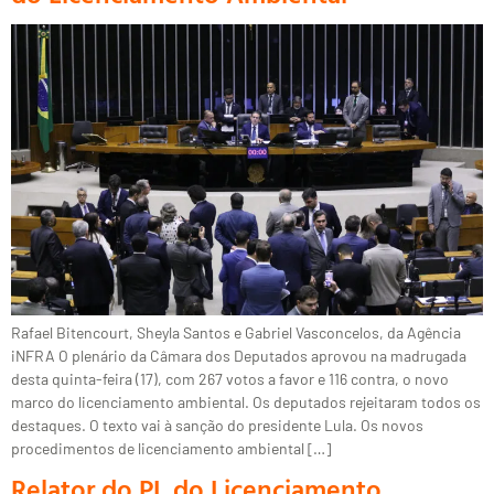
Rafael Bitencourt, Sheyla Santos e Gabriel Vasconcelos, da Agência
iNFRA O plenário da Câmara dos Deputados aprovou na madrugada
desta quinta-feira (17), com 267 votos a favor e 116 contra, o novo
marco do licenciamento ambiental. Os deputados rejeitaram todos os
destaques. O texto vai à sanção do presidente Lula. Os novos
procedimentos de licenciamento ambiental […]
Relator do PL do Licenciamento